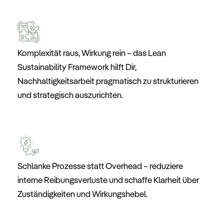
Komplexität
raus,
Wirkung
rein
–
das
Lean
Sustainability
Framework
hilft
Dir,
Nachhaltigkeitsarbeit
pragmatisch
zu
strukturieren
und
strategisch
auszurichten.
Schlanke
Prozesse
statt
Overhead
–
reduziere
interne
Reibungsverluste
und
schaffe
Klarheit
über
Zuständigkeiten
und
Wirkungshebel.