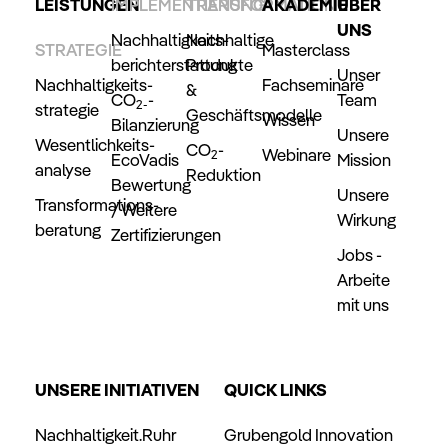
LEISTUNGEN
IMPLEMENTIERUNG
TRANSFORMATION
AKADEMIE
ÜBER
UNS
Nachhaltigkeits­
Nachhaltige
STRATEGIE
Masterclass
berichterstattung
Produkte
Unser
Nachhaltigkeits­
Fachseminare
&
CO
-
Team
2-
strategie
Geschäftsmodelle
Wissen
Bilanzierung
Unsere
Wesentlichkeits­
CO
-
Webinare
2
EcoVadis
Mission
analyse
Reduktion
Bewertung
Unsere
Transformations­
/ Weitere
Wirkung
beratung
Zertifizierungen
Jobs -
Arbeite
mit uns
UNSERE INITIATIVEN
QUICK LINKS
Nachhaltigkeit.Ruhr
Grubengold Innovation