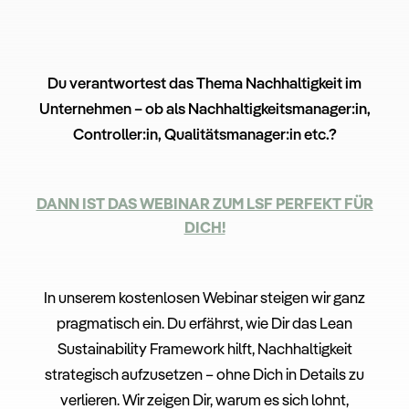
Du verantwortest das Thema Nachhaltigkeit im
Unternehmen – ob als Nachhaltigkeitsmanager:in,
Controller:in, Qualitätsmanager:in etc.?
DANN IST DAS WEBINAR ZUM LSF PERFEKT FÜR
DICH!
In
unserem
kostenlosen
Webinar
steigen
wir
ganz
pragmatisch
ein.
Du
erfährst,
wie Dir
das
Lean
Sustainability
Framework
hilft,
Nachhaltigkeit
strategisch
aufzusetzen –
ohne
Dich
in
Details
zu
verlieren.
Wir
zeigen Dir,
warum
es
sich
lohnt,