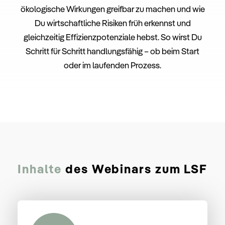
ökologische
Wirkungen
greifbar
zu
machen und
wie
Du
wirtschaftliche
Risiken
früh
erkennst
und
gleichzeitig
Effizienzpotenziale
hebst.
So
wirst
Du
Schritt
für
Schritt
handlungsfähig –
ob
beim
Start
oder
im
laufenden
Prozess.
Inhalte
des Webinars zum LSF