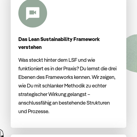
Das Lean Sustainability Framework
verstehen
Was
steckt
hinter
dem
LSF
und
wie
funktioniert
es
in
der
Praxis?
Du
lernst
die
drei
Ebenen
des
Frameworks
kennen
.
Wir
zeigen,
wie
Du
mit
schlanker
Methodik
zu
echter
strategischer
Wirkung
gelangst –
anschlussfähig
an
bestehende
Strukturen
und
Prozesse.