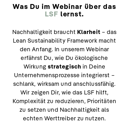
Was Du im Webinar über das
LSF
lernst.
Nachhaltigkeit
braucht
Klarheit
–
das
Lean
Sustainability
Framework
macht
den
Anfang.
In
unserem
Webinar
erfährst
Du,
wie
Du
ökologische
Wirkung
strategisch
in
Deine
Unternehmensprozesse
integrierst –
schlank,
wirksam
und
anschlussfähig.
Wir
zeigen
Dir,
wie
das
LSF
hilft,
Komplexität
zu
reduzieren,
Prioritäten
zu
setzen
und
Nachhaltigkeit
als
echten
Werttreiber
zu
nutzen.