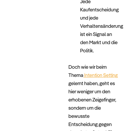
Jede
Kaufentscheidung
und jede
Verhaltensänderung
ist ein Signal an
den Markt und die
Politik.
–
Doch wie wir beim
Thema
Intention Setting
gelernt haben, geht es
hier weniger um den
erhobenen Zeigefinger,
sondern um die
bewusste
Entscheidung gegen