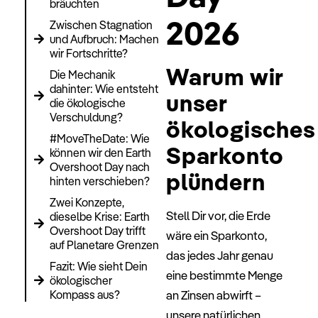
bräuchten
2026
Zwischen Stagnation
und Aufbruch: Machen
wir Fortschritte?
Warum wir
Die Mechanik
dahinter: Wie entsteht
unser
die ökologische
Verschuldung?
ökologisches
#MoveTheDate: Wie
Sparkonto
können wir den Earth
Overshoot Day nach
plündern
hinten verschieben?
Zwei Konzepte,
Stell Dir vor, die Erde
dieselbe Krise: Earth
Overshoot Day trifft
wäre ein Sparkonto,
auf Planetare Grenzen
das jedes Jahr genau
Fazit: Wie sieht Dein
eine bestimmte Menge
ökologischer
an Zinsen abwirft –
Kompass aus?
unsere natürlichen