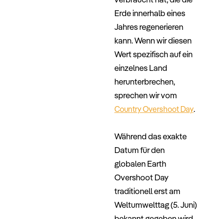
Erde innerhalb eines
Jahres regenerieren
kann. Wenn wir diesen
Wert spezifisch auf ein
einzelnes Land
herunterbrechen,
sprechen wir vom
.
Country Overshoot Day
–
Während das exakte
Datum für den
globalen Earth
Overshoot Day
traditionell erst am
Weltumwelttag (5. Juni)
bekannt gegeben wird,