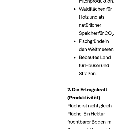
Milchproduktion.
Waldflächen für
Holz und als
natürlicher
Speicher für CO₂.
Fischgründe in
den Weltmeeren.
Bebautes Land
für Häuser und
Straßen.
–
2. Die Ertragskraft
(Produktivität)
Fläche ist nicht gleich
Fläche: Ein Hektar
fruchtbarer Boden im