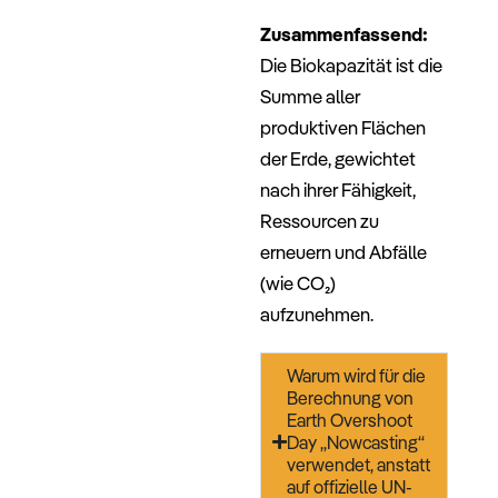
–
Zusammenfassend:
Die Biokapazität ist die
Summe aller
produktiven Flächen
der Erde, gewichtet
nach ihrer Fähigkeit,
Ressourcen zu
erneuern und Abfälle
(wie CO₂)
aufzunehmen.
Warum wird für die
Berechnung von
Earth Overshoot
Day „Nowcasting“
verwendet, anstatt
auf offizielle UN-