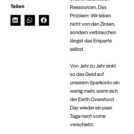
Teilen
Ressourcen. Das
Problem: Wir leben
nicht von den Zinsen,
sondern verbrauchen
längst das Ersparte
selbst.
–
Von Jahr zu Jahr sinkt
so das Geld auf
unserem Sparkonto ein
wenig mehr, wenn sich
der Earth Overshoot
Day wieder ein paar
Tage nach vorne
verschiebt.
–