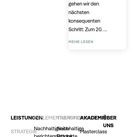
gehen wir den
nächsten
konsequenten
Schritt: Zum 20. …
MEHR LESEN
LEISTUNGEN
IMPLEMENTIERUNG
TRANSFORMATION
AKADEMIE
ÜBER
UNS
Nachhaltigkeits­
Nachhaltige
STRATEGIE
Masterclass
berichterstattung
Produkte