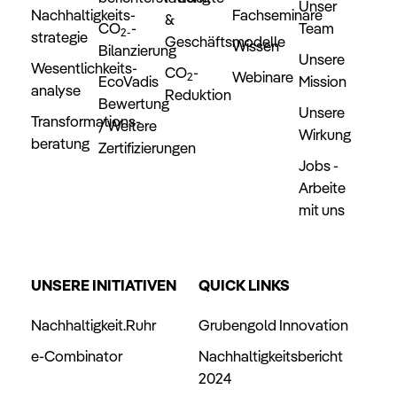
Unser
Nachhaltigkeits­
Fachseminare
&
CO
-
Team
2-
strategie
Geschäftsmodelle
Wissen
Bilanzierung
Unsere
Wesentlichkeits­
CO
-
Webinare
2
EcoVadis
Mission
analyse
Reduktion
Bewertung
Unsere
Transformations­
/ Weitere
Wirkung
beratung
Zertifizierungen
Jobs -
Arbeite
mit uns
UNSERE INITIATIVEN
QUICK LINKS
Nachhaltigkeit.Ruhr
Grubengold Innovation
e-Combinator
Nachhaltigkeitsbericht
2024