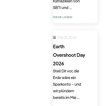
Klimazielen von
SBTi und …
MEHR LESEN
Mai 13, 2026
Earth
Overshoot Day
2026
Stell Dir vor, die
Erde wäre ein
Sparkonto – und
wir plündern
bereits im Mai …