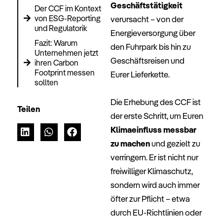
Geschäftstätigkeit
Der CCF im Kontext
von ESG-Reporting
verursacht – von der
und Regulatorik
Energieversorgung über
Fazit: Warum
den Fuhrpark bis hin zu
Unternehmen jetzt
Geschäftsreisen und
ihren Carbon
Footprint messen
Eurer Lieferkette.
sollten
–
Die Erhebung des CCF ist
Teilen
der erste Schritt, um Euren
Klimaeinfluss messbar
zu machen
und gezielt zu
verringern. Er ist nicht nur
freiwilliger Klimaschutz,
sondern wird auch immer
öfter zur Pflicht – etwa
durch EU-Richtlinien oder