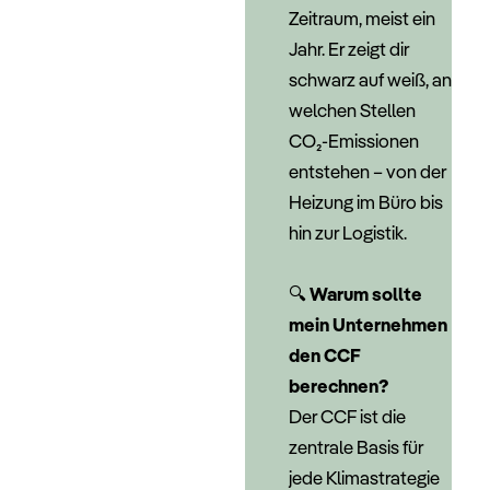
Zeitraum, meist ein
Jahr. Er zeigt dir
schwarz auf weiß, an
welchen Stellen
CO₂-Emissionen
entstehen – von der
Heizung im Büro bis
hin zur Logistik.
–
🔍
Warum sollte
mein Unternehmen
den CCF
berechnen?
Der CCF ist die
zentrale Basis für
jede Klimastrategie