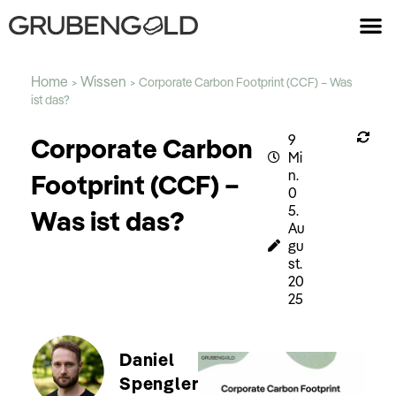
Home
Wissen
>
>
Corporate Carbon Footprint (CCF) – Was
ist das?
9
Corporate Carbon
Mi
n.
Footprint (CCF) –
0
5.
Was ist das?
Au
gu
st.
20
25
Daniel
Spengler