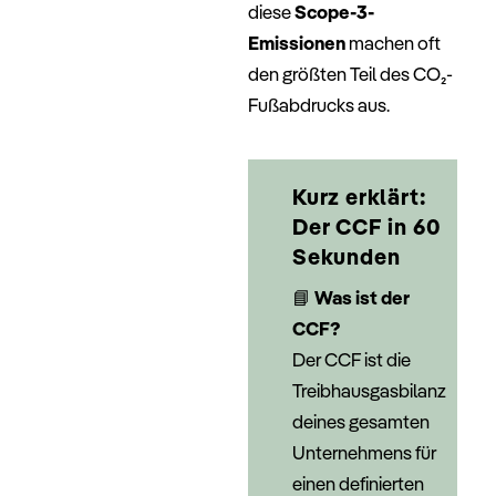
diese
Scope-3-
Emissionen
machen oft
den größten Teil des CO₂-
Fußabdrucks aus.
Kurz erklärt:
Der CCF in 60
Sekunden
📘
Was ist der
CCF?
Der CCF ist die
Treibhausgasbilanz
deines gesamten
Unternehmens für
einen definierten