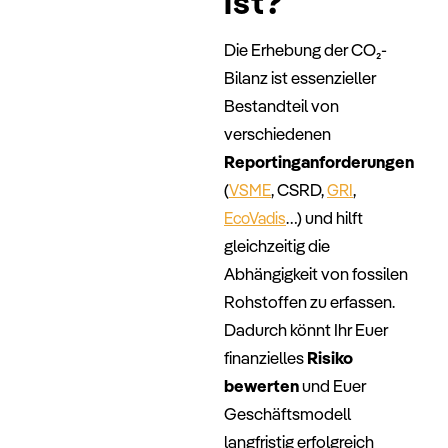
ist?
Die Erhebung der CO₂-
Bilanz ist essenzieller
Bestandteil von
verschiedenen
Reportinganforderungen
(
, CSRD,
,
VSME
GRI
…) und hilft
EcoVadis
gleichzeitig die
Abhängigkeit von fossilen
Rohstoffen zu erfassen.
Dadurch könnt Ihr Euer
finanzielles
Risiko
bewerten
und Euer
Geschäftsmodell
langfristig erfolgreich