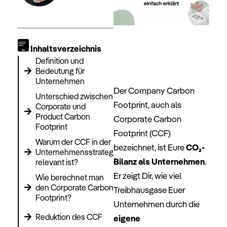
Inhaltsverzeichnis
Definition und
Bedeutung für
Unternehmen
Der Company Carbon
Unterschied zwischen
Footprint, auch als
Corporate und
Product Carbon
Corporate Carbon
Footprint
Footprint (CCF)
Warum der CCF in der
bezeichnet, ist Eure
CO₂-
Unternehmensstrategie
Bilanz als Unternehmen
.
relevant ist?
Er zeigt Dir, wie viel
Wie berechnet man
den Corporate Carbon
Treibhausgase Euer
Footprint?
Unternehmen durch die
Reduktion des CCF
eigene